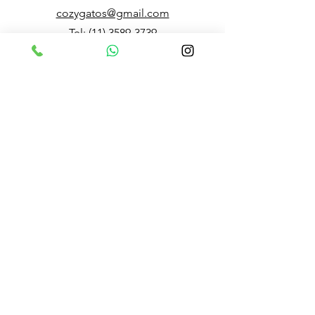
cozygatos@gmail.com
Tel:
(11) 3589-3739
WhatsApp:
(11) 9 9908-3175
Celular :
(11) 9 8031-3532