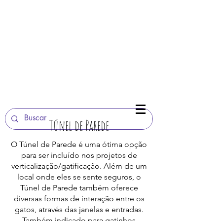
(11)
3589-3739
(11) 98031 3532
(11) 99908 3175
Túnel de Parede
O Túnel de Parede é uma ótima opção
para ser incluído nos projetos de
verticalização/gatificação. Além de um
local onde eles se sente seguros, o
Túnel de Parede também oferece
diversas formas de interação entre os
gatos, através das janelas e entradas.
Também indicado para gatinhos