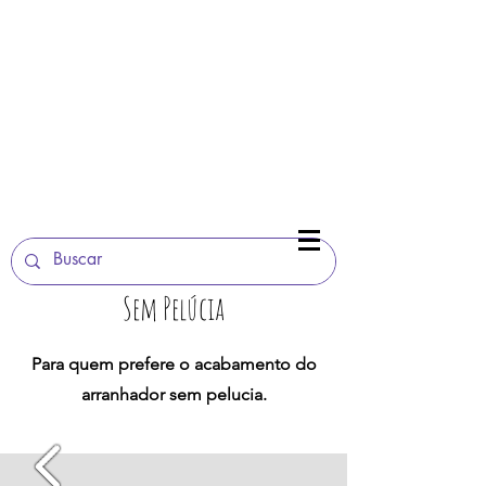
(11)
3589-3739
(11) 98031 3532
(11) 99908 3175
Sem Pelúcia
Para quem prefere o acabamento do
arranhador sem pelucia.