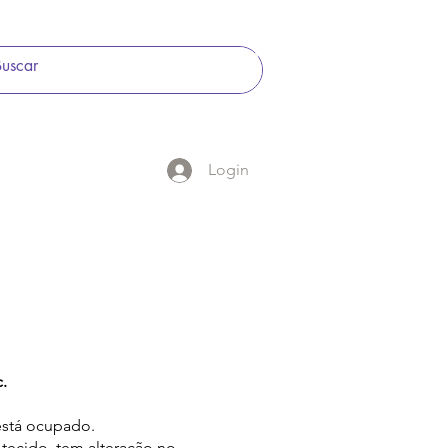
(11) 3589-3739
(11) 98031 3532
(11) 99908 3175
Login
.
stá ocupado.​
 tecido, tem alteração no