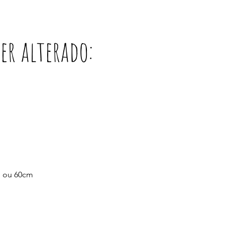
ser alterado:
:
m ou 60cm