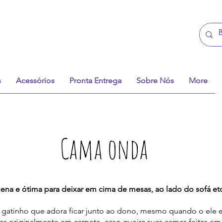
s
Acessórios
Pronta Entrega
Sobre Nós
More
Cama onda
ena e ótima para deixar em cima de mesas, ao lado do sofá etc
e gatinho que adora ficar junto ao dono, mesmo quando o ele e
as originalmente em carpete, caso queira suas camas feitas em