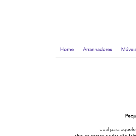
Home
Arranhadores
Móvei
Pequ
Ideal para aquel
obs: as camas ondas são feit