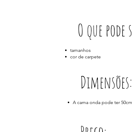
O que pode 
tamanhos
cor de carpete
Dimensões
A cama onda pode ter 50c